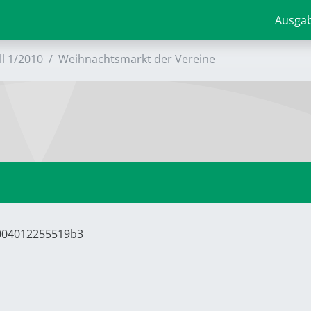
Ausga
ll 1/2010
Weihnachtsmarkt der Vereine
6004012255519b3