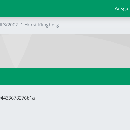
Ausga
ll 3/2002
Horst Klingberg
704433678276b1a