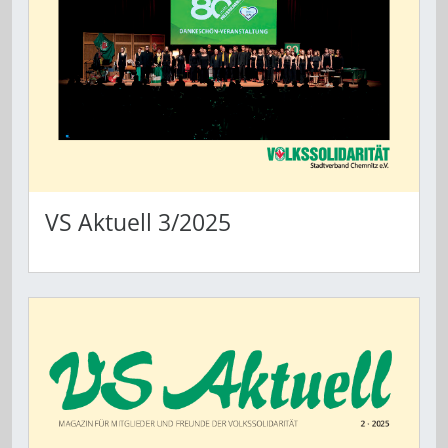
VS Aktuell 3/2025