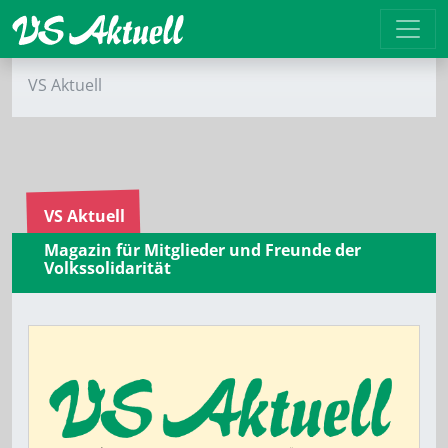
VS Aktuell
VS Aktuell
Magazin für Mitglieder und Freunde der
Volkssolidarität