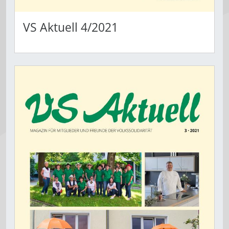
VS Aktuell 4/2021