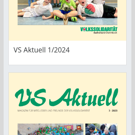
VS Aktuell 1/2024