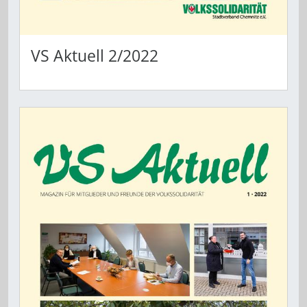
VS Aktuell 2/2022