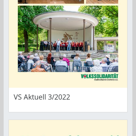
VS Aktuell 3/2022