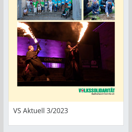
VS Aktuell 3/2023