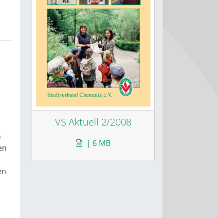
VS Aktuell 2/2008
h
| 6 MB
en
en