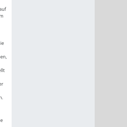
auf
im
ie
len,
llt
er
n.
se