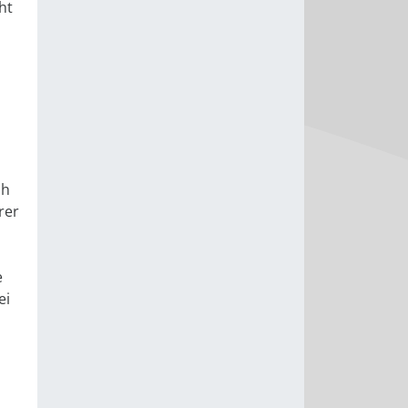
ht
ch
rer
e
ei