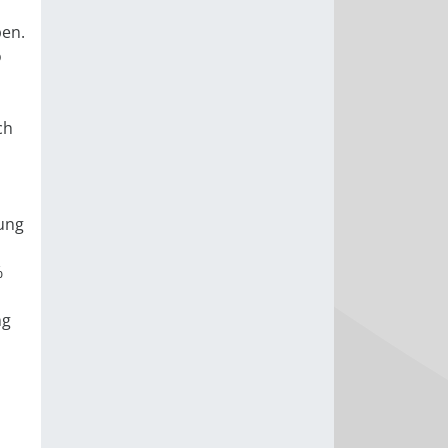
ben.
o
ch
tung
%
ng