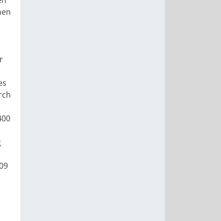
en
nen
r
es
rch
400
g
009