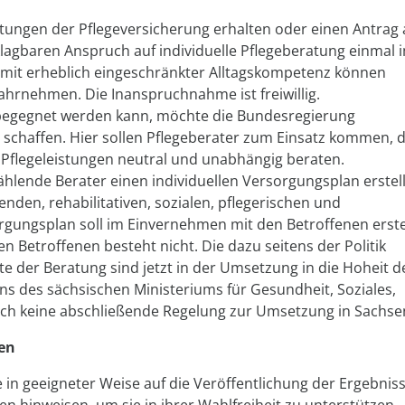
tungen der Pflegeversicherung erhalten oder einen Antrag 
nklagbaren Anspruch auf individuelle Pflegeberatung einmal 
 mit erheblich eingeschränkter Alltagskompetenz können
hrnehmen. Die Inanspruchnahme ist freiwillig.
egegnet werden kann, möchte die Bundesregierung
r schaffen. Hier sollen Pflegeberater zum Einsatz kommen, d
Pflegeleistungen neutral und unabhängig beraten.
ählende Berater einen individuellen Versorgungsplan erstel
enden, rehabilitativen, sozialen, pflegerischen und
rgungsplan soll im Einvernehmen mit den Betroffenen erste
n Betroffenen besteht nicht. Die dazu seitens der Politik
e der Beratung sind jetzt in der Umsetzung in die Hoheit d
s des sächsischen Ministeriums für Gesundheit, Soziales,
noch keine abschließende Regelung zur Umsetzung in Sachse
ten
e in geeigneter Weise auf die Veröffentlichung der Ergebnis