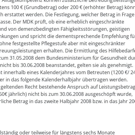
r Alltagskompetenz können zusätzliche Betreuungsleistung
ens 100 € (Grundbetrag) oder 200 € (erhöhter Betrag) kön
h erstattet werden. Die Festlegung, welcher Betrag in Frage
 Kasse. Der MDK prüft, ob eine erheblich eingeschränkte
und von demenzbedingten Fähigkeitsstörungen, geistigen
nkungen und spricht die dementsprechende Empfehlung fü
ohne festgestellte Pflegestufe aber mit eingeschränkter
euungsleistungen erhalten. Die Ermittlung des Hilfebedarf
bis zum 31.05.2008 dem Bundesministerium für Gesundheit du
nicht bis 30.06.2008 beanstandet, gelten sie als genehmigt.
ht innerhalb eines Kalenderjahres vom Betreuten (1200 €/ 2
 er in das folgende Kalenderhalbjahr übertragen werden.
 geltenden Recht bestehende Anspruch auf Leistungsbetra
60€ jährlich) nicht bis zum 30.06.2008 ausgeschöpft wurde,
liche Betrag in das zweite Halbjahr 2008 bzw. in das Jahr 2
llständig oder teilweise für längstens sechs Monate