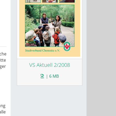
lche
tte
VS Aktuell 2/2008
ger
| 6 MB
ung
lle