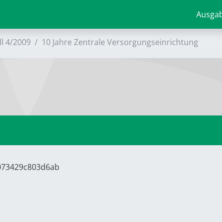
Ausga
ll 4/2009
10 Jahre Zentrale Versorgungseinrichtung
6073429c803d6ab