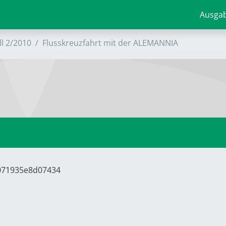
Ausga
ll 2/2010
Flusskreuzfahrt mit der ALEMANNIA
8071935e8d07434