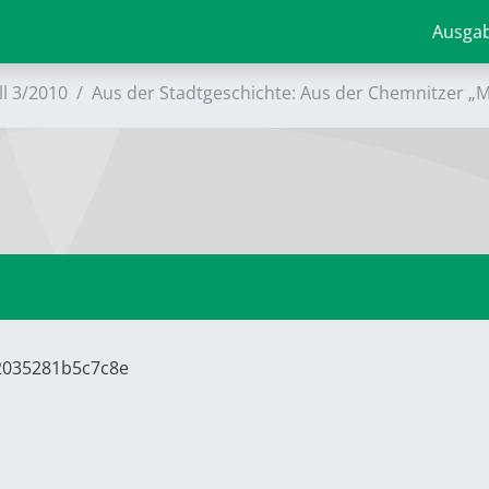
Ausga
ll 3/2010
Aus der Stadtgeschichte: Aus der Chemnitzer „
72035281b5c7c8e