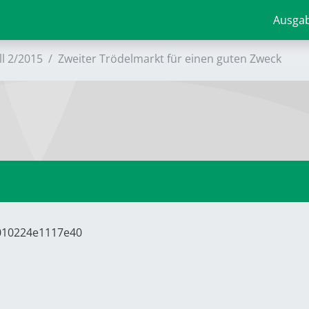
Ausga
ll 2/2015
Zweiter Trödelmarkt für einen guten Zweck
8010224e1117e40