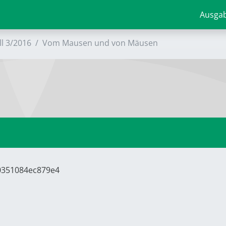
Ausga
ll 3/2016
Vom Mausen und von Mäusen
70351084ec879e4