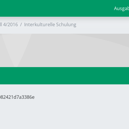
Ausga
ll 4/2016
Interkulturelle Schulung
8082421d7a3386e