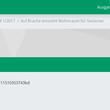
Ausga
ll 1/2017
Auf Brache entsteht Wohnraum für Senioren
5211510353743bd