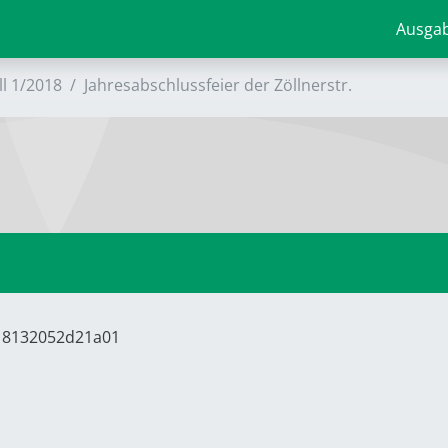
Ausga
ll 1/2018
Jahresabschlussfeier der Zöllnerstr.
618132052d21a01