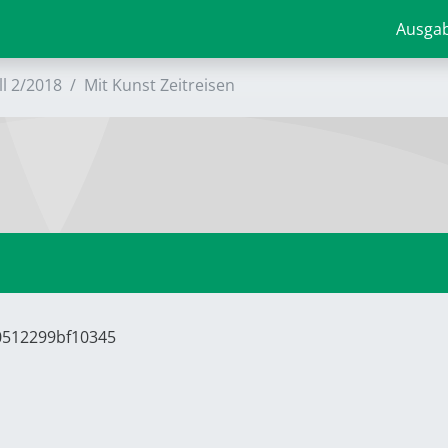
Ausga
ll 2/2018
Mit Kunst Zeitreisen
80512299bf10345