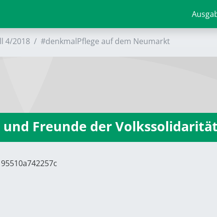
Ausga
ll 4/2018
#denkmalPflege auf dem Neumarkt
 und Freunde der Volkssolidaritä
8195510a742257c