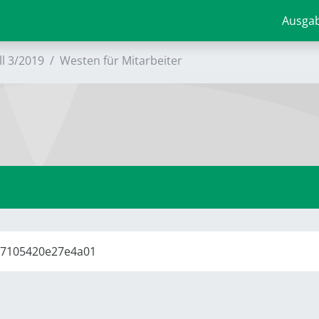
Ausga
ll 3/2019
Westen für Mitarbeiter
807105420e27e4a01