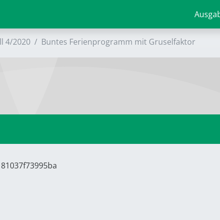
Ausga
ll 4/2020
Buntes Ferienprogramm mit Gruselfaktor
6181037f73995ba