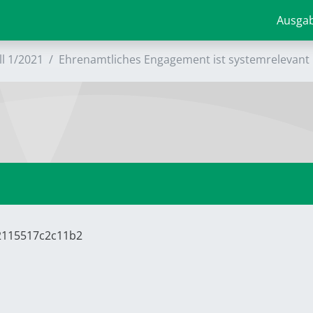
Ausga
ll 1/2021
Ehrenamtliches Engagement ist systemrelevant
52115517c2c11b2