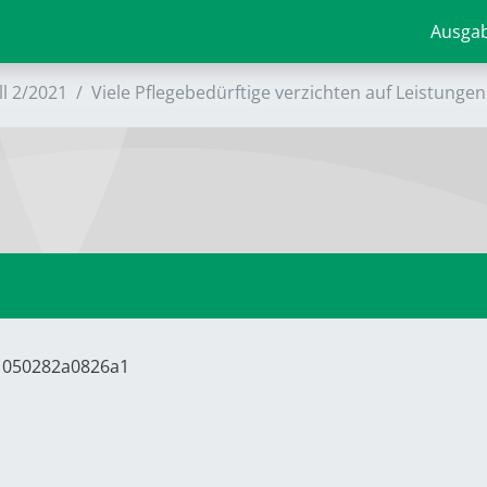
Ausga
ll 2/2021
Viele Pflegebedürftige verzichten auf Leistungen
81050282a0826a1