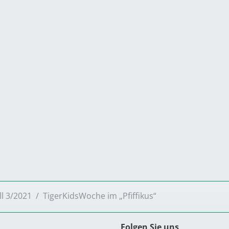
ll 3/2021
TigerKidsWoche im „Pfiffikus“
Folgen Sie uns