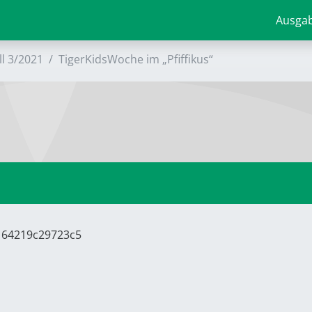
Ausga
ll 3/2021
TigerKidsWoche im „Pfiffikus“
7164219c29723c5