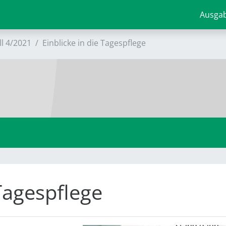
Ausga
ll 4/2021
Einblicke in die Tagespflege
Im Herbst
wurde
gemeinsam
Kürbis
geschält,
 Tagespflege
geschnippelt
und gerührt.
Zum Mittag
stand dann