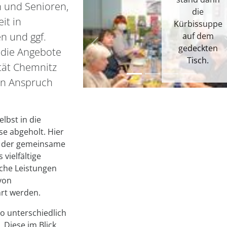
n und Senioren,
die
it in
Kürbissuppe
n und ggf.
auf dem
gedeckten
zurück
 die Angebote
Tisch.
ität Chemnitz
 in Anspruch
bst in die
e abgeholt. Hier
 der gemeinsame
vielfältige
che Leistungen
von
rt werden.
so unterschiedlich
Diese im Blick