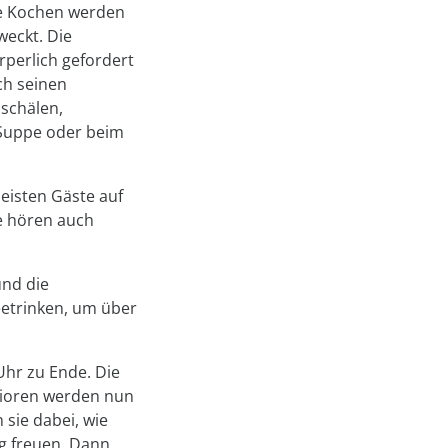
e Kochen werden
weckt. Die
rperlich gefordert
ch seinen
lschälen,
 Suppe oder beim
eisten Gäste auf
e hören auch
und die
etrinken, um über
hr zu Ende. Die
ioren werden nun
sie dabei, wie
ag freuen. Dann