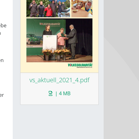
ebe
n
en
vs_aktuell_2021_4.pdf
| 4 MB
er