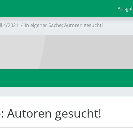
Ausga
ll 4/2021
In eigener Sache: Autoren gesucht!
e: Autoren gesucht!