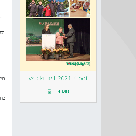
n.
d
tz
vs_aktuell_2021_4.pdf
en.
| 4 MB
anz