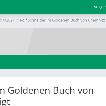
Ausga
ll 4/2021
Rolf Schneider im Goldenen Buch von Chemnitz 
im Goldenen Buch von
igt