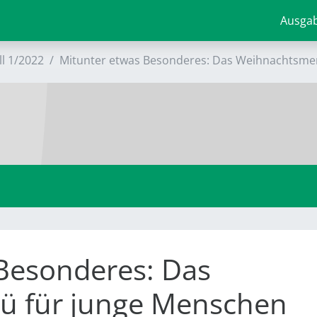
Ausga
ll 1/2022
Mitunter etwas Besonderes: Das Weihnachtsme
Besonderes: Das
 für junge Menschen