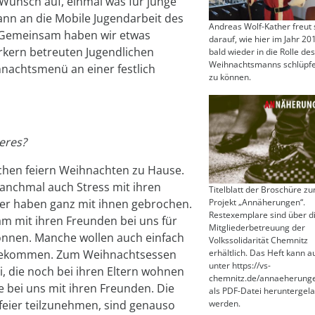
Wunsch auf, einmal was für junge
n an die Mobile Jugendarbeit des
Andreas Wolf-Kather freut 
 Gemeinsam haben wir etwas
darauf, wie hier im Jahr 20
rkern betreuten Jugendlichen
bald wieder in die Rolle de
Weihnachtsmanns schlüpf
hnachtsmenü an einer festlich
zu können.
eres?
ichen feiern Weihnachten zu Hause.
anchmal auch Stress mit ihren
Titelblatt der Broschüre z
Projekt „Annäherungen“.
der haben ganz mit ihnen gebrochen.
Restexemplare sind über d
am mit ihren Freunden bei uns für
Mitgliederbetreuung der
önnen. Manche wollen auch einfach
Volkssolidarität Chemnitz
erhältlich. Das Heft kann a
 bekommen. Zum Weihnachtsessen
unter https://vs-
 die noch bei ihren Eltern wohnen
chemnitz.de/annaeherung
 bei uns mit ihren Freunden. Die
als PDF-Datei heruntergel
werden.
feier teilzunehmen, sind genauso