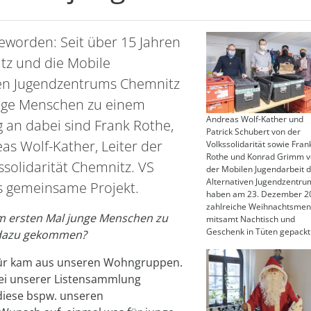
geworden: Seit über 15 Jahren
itz und die Mobile
iven Jugendzentrums Chemnitz
junge Menschen zu einem
Andreas Wolf-Kather und
 an dabei sind Frank Rothe,
Patrick Schubert von der
as Wolf-Kather, Leiter der
Volkssolidarität sowie Fran
Rothe und Konrad Grimm 
ssolidarität Chemnitz. VS
der Mobilen Jugendarbeit 
Alternativen Jugendzentru
as gemeinsame Projekt.
haben am 23. Dezember 2
zahlreiche Weihnachtsme
um ersten Mal junge Menschen zu
mitsamt Nachtisch und
Geschenk in Tüten gepackt
s dazu gekommen?
für kam aus unseren Wohngruppen.
bei unserer Listensammlung
diese bspw. unseren