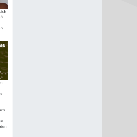
sich
18
s
en
um
ie
uch
en
aden