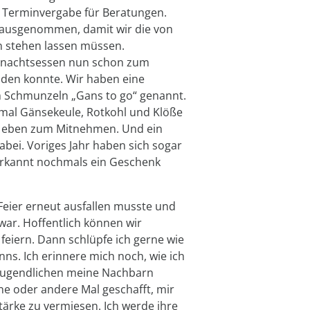
e Terminvergabe für Beratungen.
 ausgenommen, damit wir die von
n stehen lassen müssen.
ihnachtsessen nun schon zum
finden konnte. Wir haben eine
m Schmunzeln „Gans to go“ genannt.
esmal Gänsekeule, Rotkohl und Klöße
ur eben zum Mitnehmen. Und ein
bei. Voriges Jahr haben sich sogar
erkannt nochmals ein Geschenk
Feier erneut ausfallen musste und
ar. Hoffentlich können wir
feiern. Dann schlüpfe ich gerne wie
ns. Ich erinnere mich noch, wie ich
 Jugendlichen meine Nachbarn
ne oder andere Mal geschafft, mir
ärke zu vermiesen. Ich werde ihre