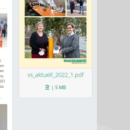
k
von
des
vs_aktuell_2022_1.pdf
ms
021
nüs
| 5 MB
.