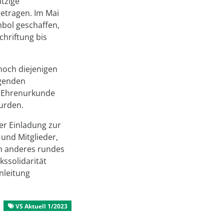
tzige
getragen. Im Mai
bol geschaffen,
chriftung bis
 noch diejenigen
agenden
r Ehrenurkunde
wurden.
er Einladung zur
und Mitglieder,
in anderes rundes
kssolidarität
nleitung
VS Aktuell 1/2023
Aus dem Mitgliederleben