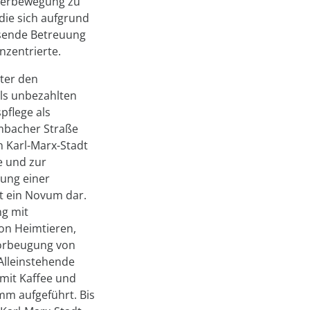
gerbe­wegung zu
die sich aufgrund
ssende Betreuung
nzentrierte.
ter den
ls unbezahlten
pflege als
imbacher Straße
in Karl-Marx-Stadt
e und zur
ung einer
it ein Novum dar.
g mit
von Heimtieren,
orbeugung von
 Alleinstehende
mit Kaffee und
m aufgeführt. Bis