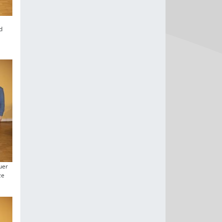
d
uer
ze