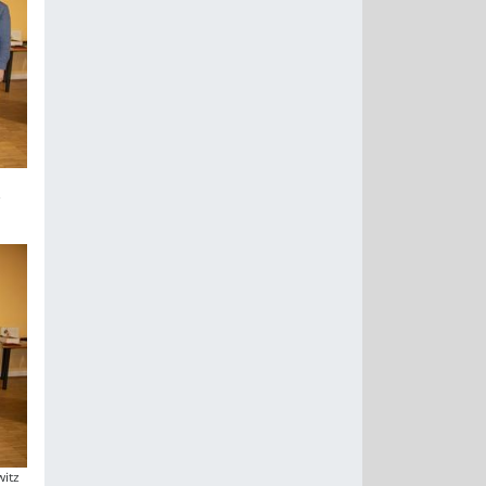
e
itz