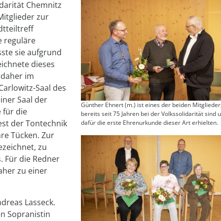
darität Chemnitz
itglieder zur
teiltreff
e reguläre
sste sie aufgrund
ichnete dieses
z daher im
Carlowitz-Saal des
iner Saal der
Günther Ehnert (m.) ist eines der beiden Mitglieder
 für die
bereits seit 75 Jahren bei der Volkssolidarität sind 
est der Tontechnik
dafür die erste Ehrenurkunde dieser Art erhielten.
hre Tücken. Zur
ezeichnet, zu
s. Für die Redner
aher zu einer
ndreas Lasseck.
n Sopranistin