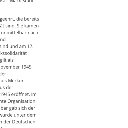
 Karl-Marx-Stadt
eehrt, die bereits
tät sind. Sie kamen
 unmittelbar nach
und
sind und am 17.
kssolidarität
ilt als
 November 1945
der
haus Merkur
us der
1945 eröffnet. Im
mte Organisation
ober gab sich der
 wurde unter dem
in der Deutschen