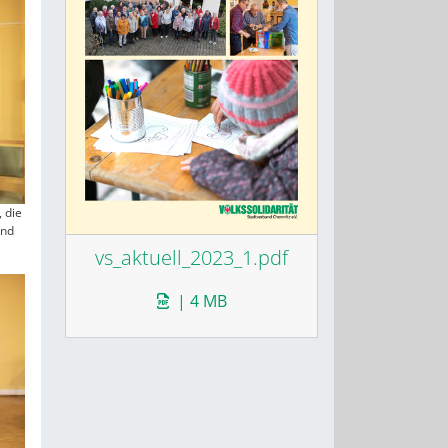
, die
und
vs_aktuell_2023_1.pdf
| 4 MB