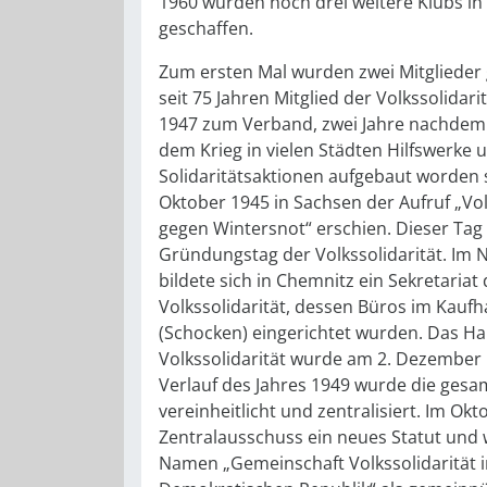
1960 wurden noch drei weitere Klubs in
geschaffen.
Zum ersten Mal wurden zwei Mitglieder g
seit 75 Jahren Mitglied der Volkssolidari
1947 zum Verband, zwei Jahre nachdem
dem Krieg in vielen Städten Hilfswerke 
Solidaritätsaktionen aufgebaut worden 
Oktober 1945 in Sachsen der Aufruf „Vol
gegen Wintersnot“ erschien. Dieser Tag g
Gründungstag der Volkssolidarität. Im
bildete sich in Chemnitz ein Sekretariat 
Volkssolidarität, dessen Büros im Kauf
(Schocken) eingerichtet wurden. Das Ha
Volkssolidarität wurde am 2. Dezember 
Verlauf des Jahres 1949 wurde die gesa
vereinheitlicht und zentralisiert. Im Okt
Zentralausschuss ein neues Statut und
Namen „Gemeinschaft Volkssolidarität 