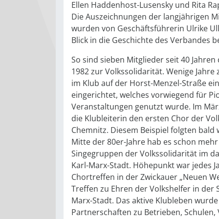
Ellen Haddenhost-Lusensky und Rita Rap
Die Auszeichnungen der langjährigen Mi
wurden von Geschäftsführerin Ulrike Ul
Blick in die Geschichte des Verbandes be
So sind sieben Mitglieder seit 40 Jahre
1982 zur Volkssolidarität. Wenige Jahre
im Klub auf der Horst-Menzel-Straße ei
eingerichtet, welches vorwiegend für Pio
Veranstaltungen genutzt wurde. Im Mär
die Klubleiterin den ersten Chor der Vol
Chemnitz. Diesem Beispiel folgten bald 
Mitte der 80er-Jahre hab es schon mehr
Singegruppen der Volkssolidarität im d
Karl-Marx-Stadt. Höhepunkt war jedes J
Chortreffen in der Zwickauer „Neuen We
Treffen zu Ehren der Volkshelfer in der S
Marx-Stadt. Das aktive Klubleben wurde
Partnerschaften zu Betrieben, Schulen, 