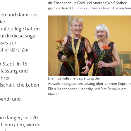
die Ehrennadel in Gold und Andreas Wolf-Kather
gratulierte mit Blumen zur besonderen Auszeichnu
eten und damit seit
Die
haftspflege hatten
wurde diese sogar
sses zur
t erklärt. Zur
-Stadt. In 15
rfassung und
ihrer
Die musikalische Begleitung der
Auszeichnungsveranstaltung übernahmen Sopranis
schaftliche Leben
Ellen Haddenhost-Lusensky und Rita Rappika am
Klavier.
bend- und
re länger, seit 70
nd eintraten, wurde