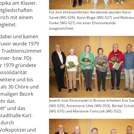
pika am Klavier.
tgliedschaften
Für ihre ehrenamtlichen Verdienste wurden Karin
lrich mit einem
Sandt (WG 028), Karin Kluge (WG 027) und Waltrau
Funke (WG 027) mit einer Ehrenurkunde
gleitet.
ausgezeichnet.
n dabei und kamen
 zuvor wurde 1979
n Traditionszimmer
nier- bzw. FDJ-
z 1979 gründete
kssolidarität
weitere und bis
 als 30 Chöre und
amaligen Bezirk
Jeweils eine Ehrennadel in Bronze erhielten Eva Sa
ahr das
(WG 029), ­Annemarie Uhle (WG 053), Bärbel Schul
lt“ und das
(WG 070) und Marianne Tomczak (WG 032).
tadthalle Karl-
 durch
Volkspolizei und