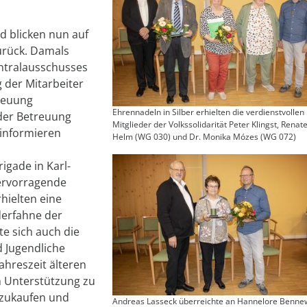
nd blicken nun auf
zurück. Damals
ntralausschusses
g der Mitarbeiter
treuung
Ehrennadeln in Silber erhielten die verdienstvollen
 der Betreuung
Mitglieder der Volkssolidarität Peter Klingst, Renat
informieren
Helm (WG 030) und Dr. Monika Mózes (WG 072)
igade in Karl-
hervorragende
hielten eine
derfahne der
lte sich auch die
 Jugendliche
Jahreszeit älteren
 Unterstützung zu
inzukaufen und
Andreas Lasseck überreichte an Hannelore Bennew