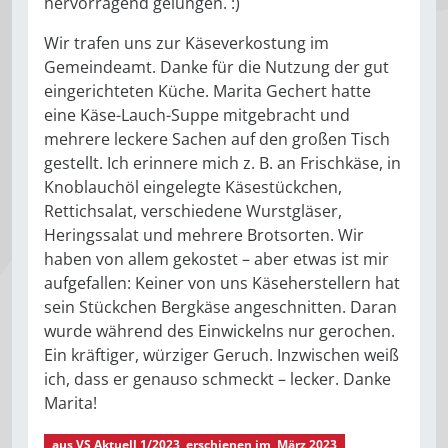
hervorragend gelungen. :)
Wir trafen uns zur Käseverkostung im
Gemeindeamt. Danke für die Nutzung der gut
eingerichteten Küche. Marita Gechert hatte
eine Käse-Lauch-Suppe mitgebracht und
mehrere leckere Sachen auf den großen Tisch
gestellt. Ich erinnere mich z. B. an Frischkäse, in
Knoblauchöl eingelegte Käsestückchen,
Rettichsalat, verschiedene Wurstgläser,
Heringssalat und mehrere Brotsorten. Wir
haben von allem gekostet – aber etwas ist mir
aufgefallen: Keiner von uns Käseherstellern hat
sein Stückchen Bergkäse angeschnitten. Daran
wurde während des Einwickelns nur gerochen.
Ein kräftiger, würziger Geruch. Inzwischen weiß
ich, dass er genauso schmeckt – lecker. Danke
Marita!
aus
VS Aktuell 1/2023
, erschienen im
März 2023