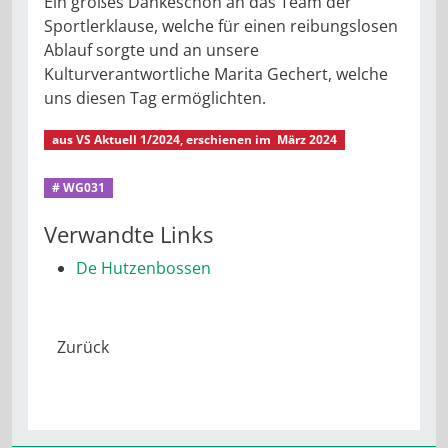
Ein großes Dankeschön an das Team der
Sportlerklause, welche für einen reibungslosen
Ablauf sorgte und an unsere
Kulturverantwortliche Marita Gechert, welche
uns diesen Tag ermöglichten.
aus
VS Aktuell 1/2024
, erschienen im
März 2024
VS Aktuell 1/2024
Aus dem Mitgliederleben
# WG031
Verwandte Links
De Hutzenbossen