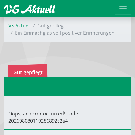
VS Aktuell
Gut gepflegt
Ein Einmachglas voll positiver ­Erinnerungen
Gut gepflegt
Oops, an error occurred! Code:
202608080119286892c2a4