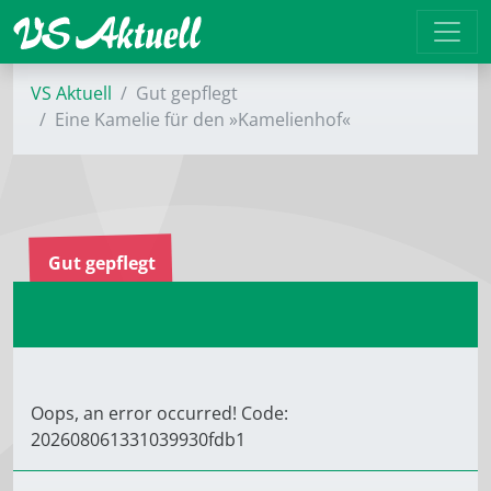
VS Aktuell
Gut gepflegt
Eine Kamelie für den »Kamelienhof«
Gut gepflegt
Oops, an error occurred! Code:
202608061331039930fdb1