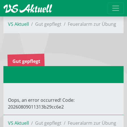
VS Aktuell
Gut gepflegt
Feueralarm zur Übung
Gut gepflegt
Oops, an error occurred! Code:
20260809011313b29cc6e2
VS Aktuell
Gut gepflegt
Feueralarm zur Übung