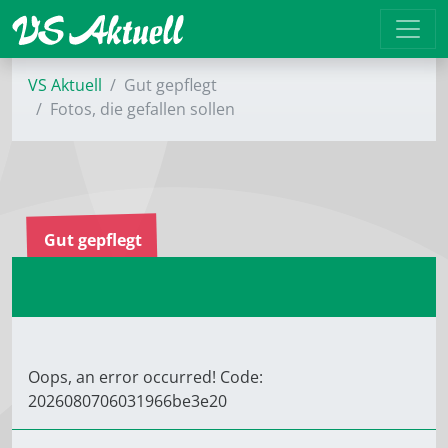
VS Aktuell
Gut gepflegt
Fotos, die gefallen sollen
Gut gepflegt
Oops, an error occurred! Code:
2026080706031966be3e20