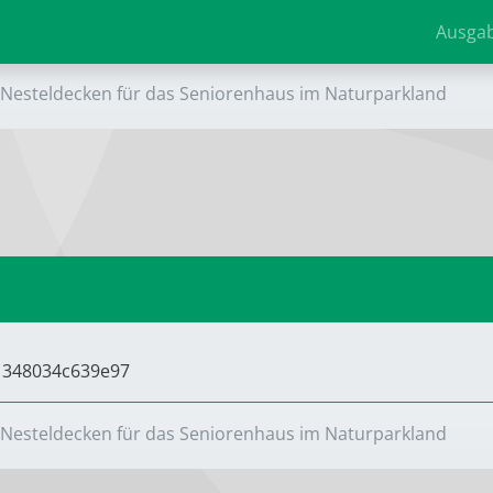
Ausga
Nesteldecken für das Seniorenhaus im Naturparkland
61348034c639e97
Nesteldecken für das Seniorenhaus im Naturparkland