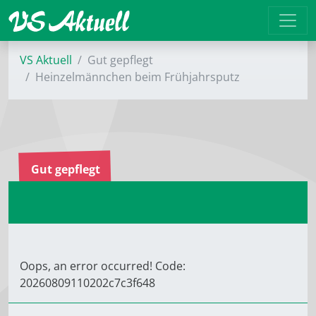
VS Aktuell
Gut gepflegt
Heinzelmännchen beim Frühjahrsputz
Gut gepflegt
Oops, an error occurred! Code:
20260809110202c7c3f648