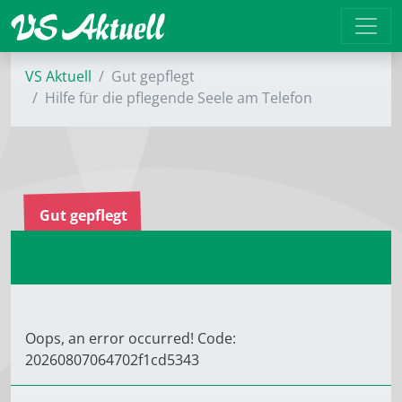
VS Aktuell
Gut gepflegt
Hilfe für die pflegende Seele am ­Telefon
Gut gepflegt
Oops, an error occurred! Code:
20260807064702f1cd5343