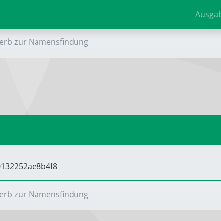
Ausga
erb zur Namensfindung
60132252ae8b4f8
erb zur Namensfindung