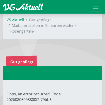
VS Aktuell
Gut gepflegt
Maibaumstellen in Seniorenresidenz
»Rosengarten«
Gut gepflegt
Oops, an error occurred! Code:
20260806093800f2f79bb6