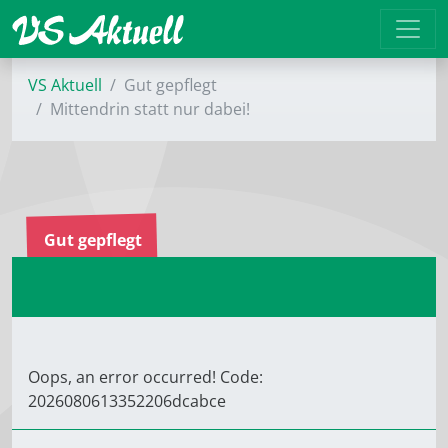
VS Aktuell
Gut gepflegt
Mittendrin statt nur dabei!
Gut gepflegt
Oops, an error occurred! Code:
2026080613352206dcabce