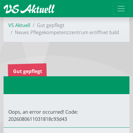
VS Aktuell
Gut gepflegt
Neues Pflegekompetenzzentrum eröffnet bald
Gut gepflegt
Oops, an error occurred! Code:
2026080611031818c93d43