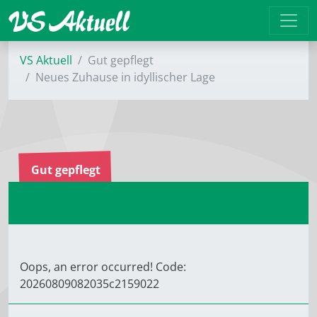
VS Aktuell
Gut gepflegt
Neues Zuhause in idyllischer Lage
Gut gepflegt
Oops, an error occurred! Code:
20260809082035c2159022