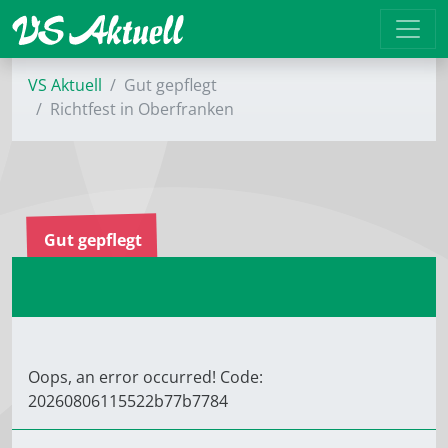
VS Aktuell
Gut gepflegt
Richtfest in Oberfranken
Gut gepflegt
Oops, an error occurred! Code:
20260806115522b77b7784