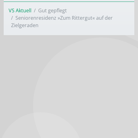
VS Aktuell
Gut gepflegt
Seniorenresidenz »Zum Rittergut« auf der
Zielgeraden