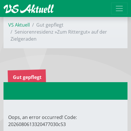
VS Aktuell
Gut gepflegt
Seniorenresidenz »Zum Rittergut« auf der
Zielgeraden
Gut gepflegt
Oops, an error occurred! Code:
2026080613320477030c53