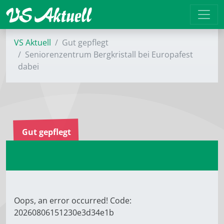
VS Aktuell
Gut gepflegt
Seniorenzentrum Bergkristall bei Europafest
dabei
Gut gepflegt
Oops, an error occurred! Code:
20260806151230e3d34e1b