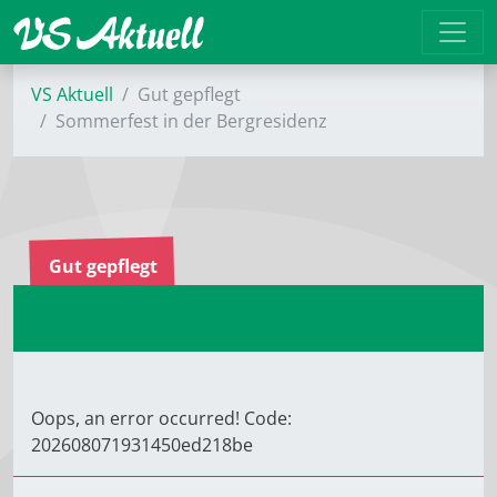
VS Aktuell
Gut gepflegt
Sommerfest in der Berg­residenz
Gut gepflegt
Oops, an error occurred! Code:
202608071931450ed218be