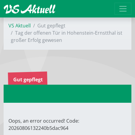
VS Aktuell
Gut gepflegt
Tag der offenen Tür in Hohenstein-Ernstthal ist
großer Erfolg gewesen
Gut gepflegt
Oops, an error occurred! Code:
20260806132240b5dac964