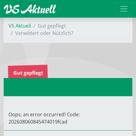
VS Aktuell
Gut gepflegt
Verwildert oder Nützlich?
Gut gepflegt
Oops, an error occurred! Code:
202608060845474019fcad