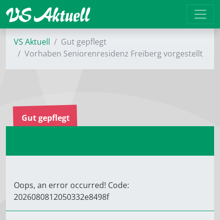
VS Aktuell
Gut gepflegt
Vorhaben Seniorenresidenz Freiberg vorgestellt
Gut gepflegt
Oops, an error occurred! Code:
2026080812050332e8498f