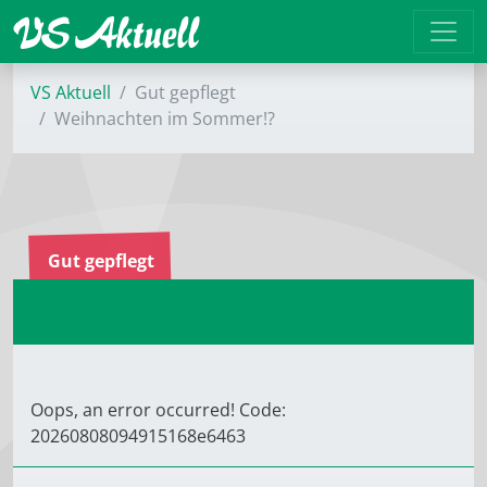
VS Aktuell
Gut gepflegt
Weihnachten im Sommer!?
Gut gepflegt
Oops, an error occurred! Code:
20260808094915168e6463