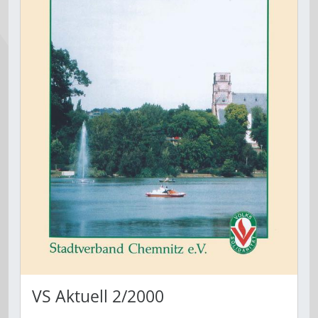
VS Aktuell 2/2000