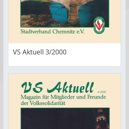
VS Aktuell 3/2000