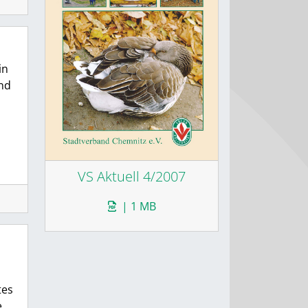
in
ind
VS Aktuell 4/2007
| 1 MB
tes
e