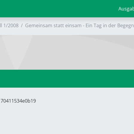
Ausga
ll 1/2008
Gemeinsam statt einsam - Ein Tag in der Begeg
8170411534e0b19